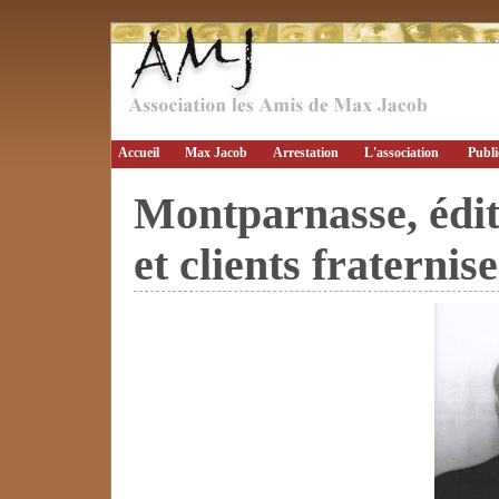
Accueil
Max Jacob
Arrestation
L'association
Publi
Montparnasse, édite
et clients fraternis